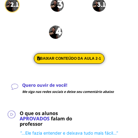
Aula 2-1
Aula 3
13/11 às 20 hrs
14/11 às 09 hrs
BAIXAR CONTEÚDO DA AULA 2-1
“…Ele fazia entender e deixava tudo mais fácil…”