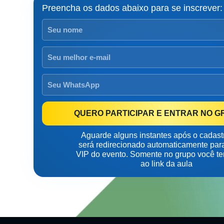
Preencha os dados abaixo para se inscrever:
QUERO PARTICIPAR E ENTRAR NO G
Aguarde alguns instantes após o cadast
será redirecionado automaticamente par
VIP do evento. Somente no grupo você te
ao link da aula