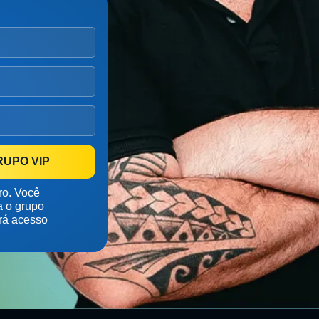
RUPO VIP
ro. Você
a o grupo
rá acesso