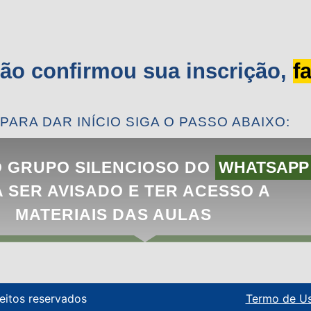
ão confirmou sua inscrição,
f
PARA DAR INÍCIO SIGA O PASSO ABAIXO:
O GRUPO SILENCIOSO DO
WHATSAPP
 SER AVISADO E TER ACESSO A
MATERIAIS DAS AULAS
eitos reservados
Termo de U