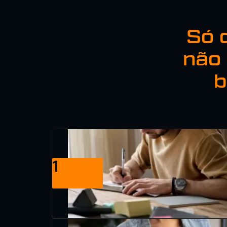
Só 
não 
b
1