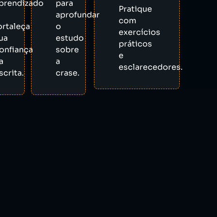
prendizado
para
Pratique
aprofundar
com
ortaleça
o
exercícios
ua
estudo
práticos
onfiança
sobre
e
a
a
esclarecedores.
scrita.
crase.