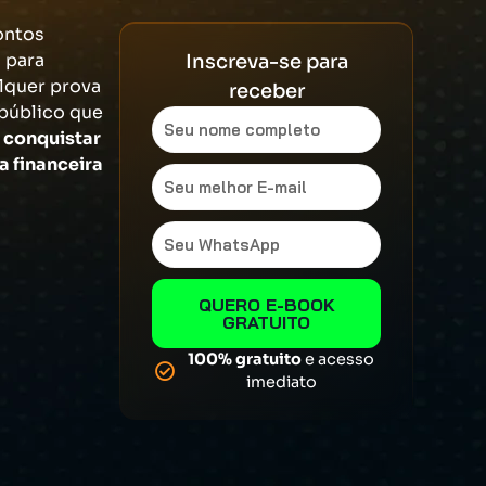
ontos
 para
Inscreva-se para
alquer prova
receber
público que
e
conquistar
a financeira
QUERO E-BOOK
GRATUITO
100% gratuito
e acesso
imediato