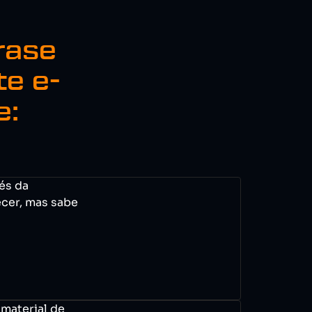
rase
te e-
e:
és da
cer, mas sabe
material de