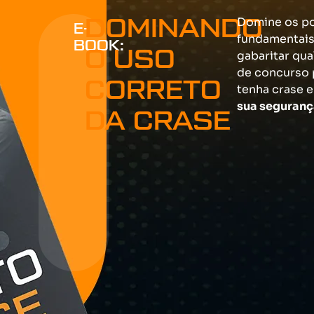
Domine os p
DOMINANDO
E-
fundamentais
BOOK:
O USO
gabaritar qu
de concurso 
CORRETO
tenha crase 
sua seguranç
DA CRASE