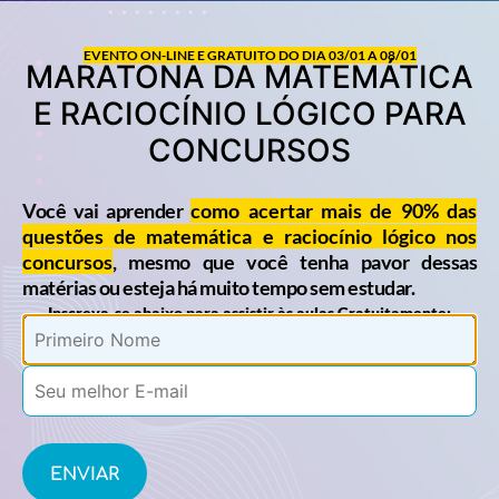
EVENTO ON-LINE E GRATUITO DO DIA 03/01 A 08/01
MARATONA DA MATEMÁTICA
E RACIOCÍNIO LÓGICO PARA
CONCURSOS
Você vai aprender
como acertar mais de 90% das
questões de matemática e raciocínio lógico nos
concursos
, mesmo que você tenha pavor dessas
matérias ou esteja há muito tempo sem estudar.
Inscreva-se abaixo para assistir às aulas Gratuitamente: