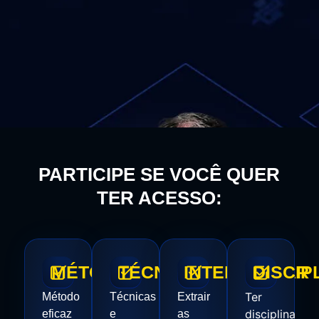
PARTICIPE SE VOCÊ QUER
TER ACESSO:
MÉTODO
TÉCNICAS
INTERPRETAR
DISCIP
Ter
Método
Técnicas
Extrair
disciplina
eficaz
e
as