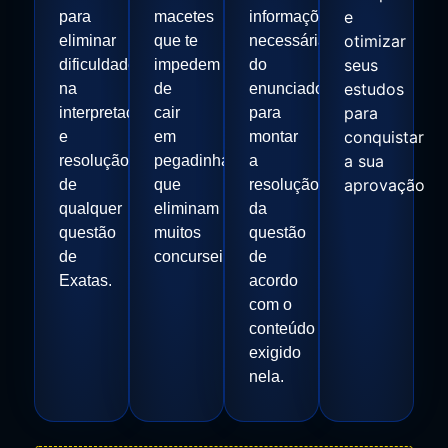
e
para
macetes
informações
otimizar
eliminar
que te
necessárias
seus
dificuldades
impedem
do
estudos
na
de
enunciado
para
interpretação
cair
para
conquistar
e
em
montar
a sua
resolução
pegadinhas
a
aprovação
de
que
resolução
qualquer
eliminam
da
questão
muitos
questão
de
concurseiros.
de
Exatas.
acordo
com o
conteúdo
exigido
nela.